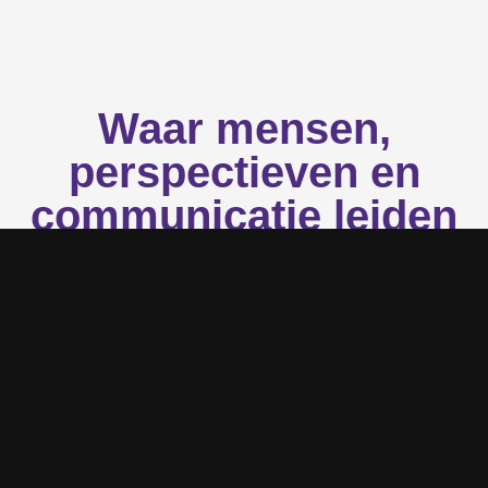
Waar mensen,
perspectieven en
communicatie leiden
tot high performance.
In vrijwel iedere organisatie gaat waarde verloren.
Niet door een gebrek aan talent, maar door onuitgesproken
aannames, misverstanden in communicatie en samenwerking
tussen rollen, generaties en disciplines die onvoldoende
worden benut.
Teams werken hard, maar zien vaak niet
hoe
ze
communiceren en welk effect dat heeft op prestaties,